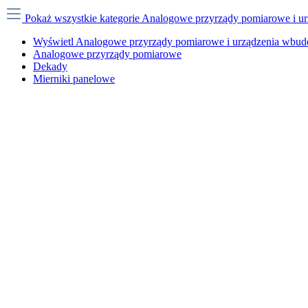
Pokaż wszystkie kategorie
Analogowe przyrządy pomiarowe i 
Wyświetl Analogowe przyrządy pomiarowe i urządzenia wbu
Analogowe przyrządy pomiarowe
Dekady
Mierniki panelowe