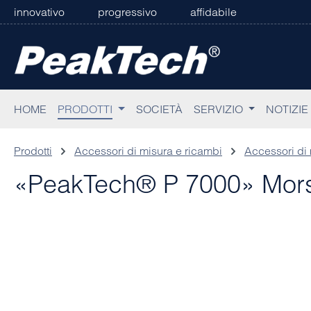
innovativo
progressivo
affidabile
sa al contenuto principale
Salta alla ricerca
Passa alla navigazione principale
HOME
PRODOTTI
SOCIETÀ
SERVIZIO
NOTIZIE
Prodotti
Accessori di misura e ricambi
Accessori di
«PeakTech® P 7000» Morsett
Salta la galleria di immagini