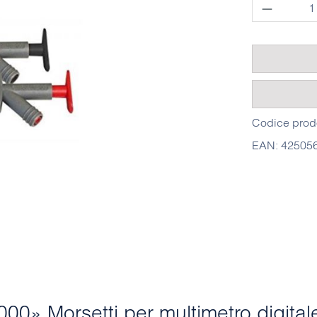
Quantità 
Codice prod
EAN:
42505
00» Morsetti per multimetro digitale