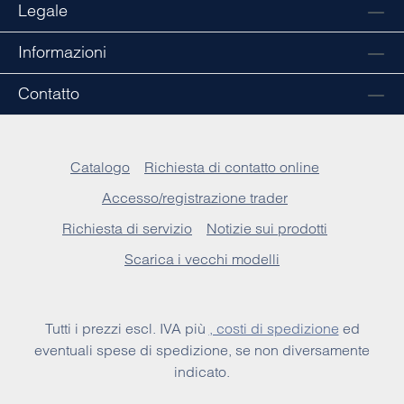
Legale
Informazioni
Contatto
Catalogo
Richiesta di contatto online
Accesso/registrazione trader
Richiesta di servizio
Notizie sui prodotti
Scarica i vecchi modelli
Tutti i prezzi escl. IVA più
, costi di spedizione
ed
eventuali spese di spedizione, se non diversamente
indicato.