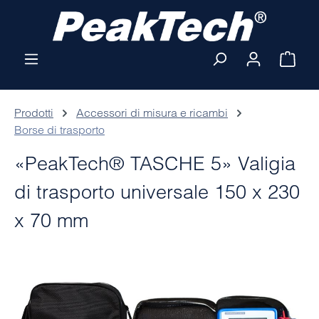
Passa al contenuto principale
Il ca
Prodotti
Accessori di misura e ricambi
Borse di trasporto
«PeakTech® TASCHE 5» Valigia
di trasporto universale 150 x 230
x 70 mm
Salta la galleria di immagini