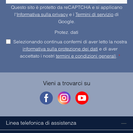
Questo sito è protetto da reCAPTCHA e si applicano
l'
Informativa sulla privacy
e i
Termini di servizio
di
Google.
Protez. dati
Selezionando continua confermi di aver letto la nostra
informativa sulla protezione dei dati
e di aver
accettato i nostri
termini e condizioni generali
.
*
Vieni a trovarci su
Linea telefonica di assistenza