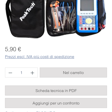
Prezzo normale:
5,90 €
Prezzi escl. IVA più costi di spedizione
Quantità del prodotto: inserisci la quantità 
Nel carrello
Scheda tecnica in PDF
Aggiungi per un confronto