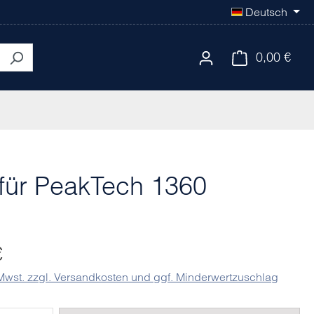
Deutsch
0,00 €
Ware
für PeakTech 1360
eis:
€
 Mwst. zzgl. Versandkosten und ggf. Minderwertzuschlag