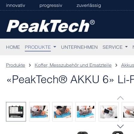
innovativ
progressiv
zuverlässig
 Hauptinhalt springen
Zur Suche springen
Zur Hauptnavigation springen
HOME
PRODUKTE
UNTERNEHMEN
SERVICE
Produkte
Koffer, Messzubehör und Ersatzteile
Akkus
«PeakTech® AKKU 6» Li-Po
Bildergalerie überspringen