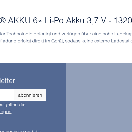
® AKKU 6» Li-Po Akku 3,7 V - 132
er Technologie gefertigt und verfügen über eine hohe Ladekapa
adung erfolgt direkt im Gerät, sodass keine externe Ladestatio
etter
abonnieren
s gelten die
ungen
.
zur Kenntnis genommen und die