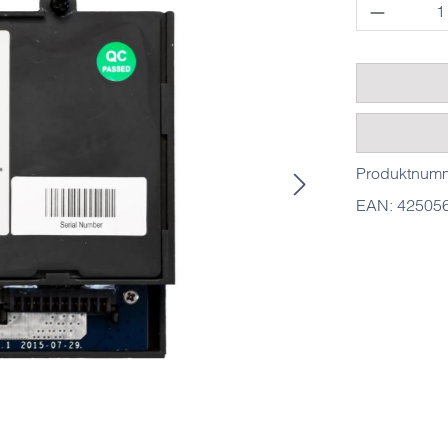
Produkt 
Produktnum
EAN:
42505