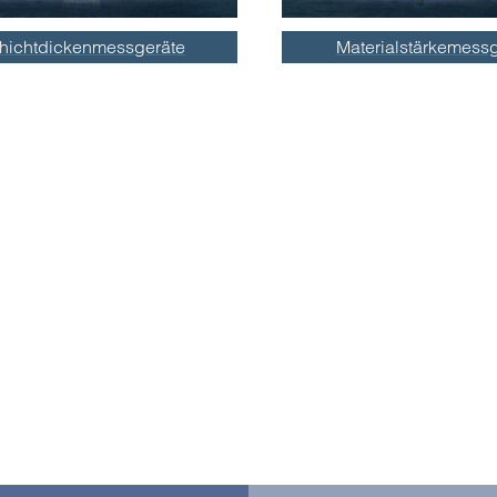
hichtdickenmessgeräte
Materialstärkemess