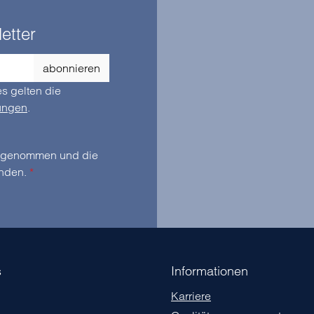
etter
abonnieren
s gelten die
ungen
.
zur Kenntnis genommen und die
anden.
*
s
Informationen
Karriere