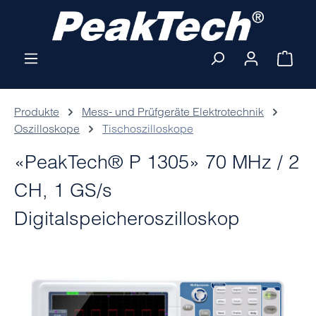
Zum Hauptinhalt springen
Ware
Produkte
Mess- und Prüfgeräte Elektrotechnik
Oszilloskope
Tischoszilloskope
«PeakTech® P 1305» 70 MHz / 2
CH, 1 GS/s
Digitalspeicheroszilloskop
Bildergalerie überspringen