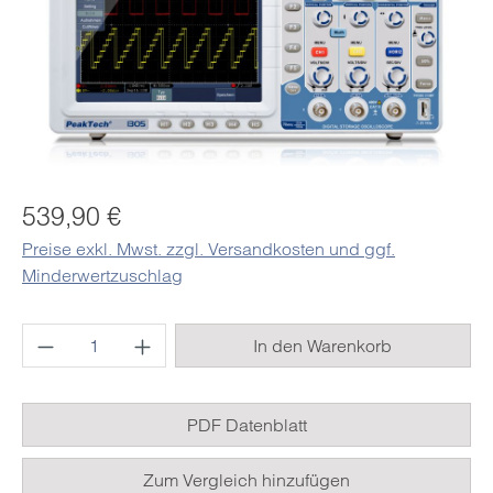
Regulärer Preis:
539,90 €
Preise exkl. Mwst. zzgl. Versandkosten und ggf.
Minderwertzuschlag
Produkt Anzahl: Gib den gewünschten Wert e
In den Warenkorb
PDF Datenblatt
Zum Vergleich hinzufügen