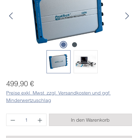
Regulärer Preis:
499,90 €
Preise exkl. Mwst. zzgl. Versandkosten und ggf.
Minderwertzuschlag
Produkt Anzahl: Gib den gewünschten Wert e
In den Warenkorb