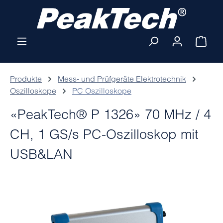
Zum Hauptinhalt springen
Ware
Produkte
Mess- und Prüfgeräte Elektrotechnik
Oszilloskope
PC Oszilloskope
«PeakTech® P 1326» 70 MHz / 4
CH, 1 GS/s PC-Oszilloskop mit
USB&LAN
Bildergalerie überspringen