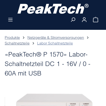
Zum Hauptinhalt springen
Ware
Produkte
Netzgeräte & Stromversorgungen
Schaltnetzteile
Labor Schaltnetzteile
«PeakTech® P 1570» Labor-
Schaltnetzteil DC 1 - 16V / 0 -
60A mit USB
Bildergalerie überspringen