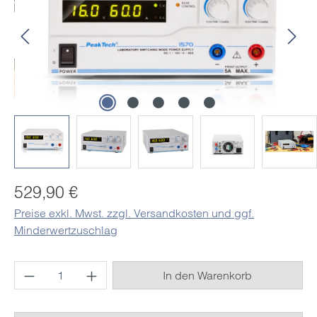
Regulärer Preis:
529,90 €
Preise exkl. Mwst. zzgl. Versandkosten und ggf.
Minderwertzuschlag
Produkt Anzahl: Gib den gewünschten Wert e
In den Warenkorb