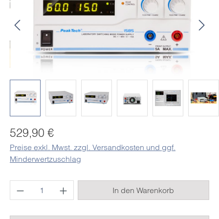
Regulärer Preis:
529,90 €
Preise exkl. Mwst. zzgl. Versandkosten und ggf.
Minderwertzuschlag
Produkt Anzahl: Gib den gewünschten Wert e
In den Warenkorb