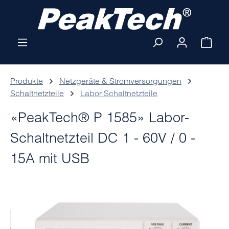
Zum Hauptinhalt springen
Ware
Produkte
Netzgeräte & Stromversorgungen
Schaltnetzteile
Labor Schaltnetzteile
«PeakTech® P 1585» Labor-
Schaltnetzteil DC 1 - 60V / 0 -
15A mit USB
Bildergalerie überspringen