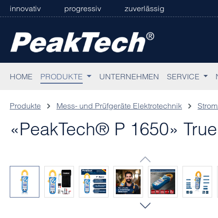
innovativ
progressiv
zuverlässig
 Hauptinhalt springen
Zur Suche springen
Zur Hauptnavigation springen
HOME
PRODUKTE
UNTERNEHMEN
SERVICE
Produkte
Mess- und Prüfgeräte Elektrotechnik
Stro
«PeakTech® P 1650» Tru
Bildergalerie überspringen