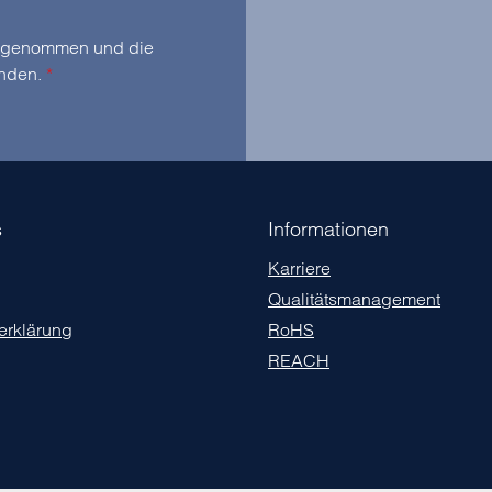
zur Kenntnis genommen und die
anden.
*
s
Informationen
Karriere
Qualitätsmanagement
erklärung
RoHS
REACH