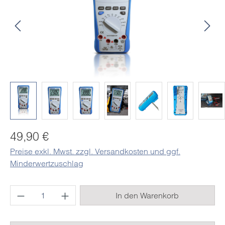
Regulärer Preis:
49,90 €
Preise exkl. Mwst. zzgl. Versandkosten und ggf.
Minderwertzuschlag
Produkt Anzahl: Gib den gewünschten Wert e
In den Warenkorb