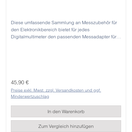
Diese umfassende Sammlung an Messzubehör für
den Elektronikbereich bietet für jedes
Digitalmultimeter den passenden Messadapter für
jede erdenkliche Anwendung. Zudem sind diese
hochwertigen Klemmen und Anschlussleitungen
nach den neuesten Sicherheitsrichtlinien gefertigt
und bieten dem Nutzer somit hohe Sicherheit bei
der Verwendung dieser Produkte. Als Material
wurde ein flexibler und rutschsicherer Kunststoff
Regulärer Preis:
45,90 €
gewählt, welcher auch starken Beanspruchungen
Preise exkl. Mwst. zzgl. Versandkosten und ggf.
standhält.
Minderwertzuschlag
In den Warenkorb
Zum Vergleich hinzufügen