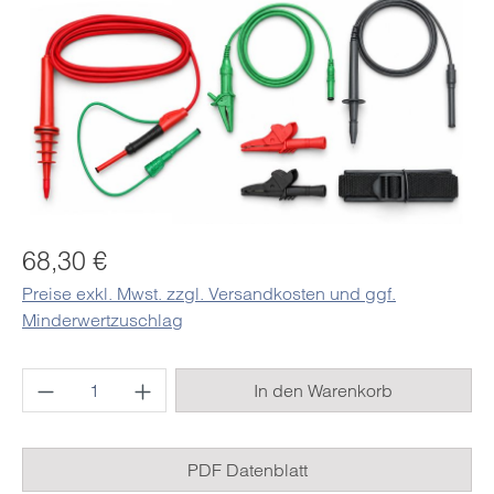
Regulärer Preis:
68,30 €
Preise exkl. Mwst. zzgl. Versandkosten und ggf.
Minderwertzuschlag
Produkt Anzahl: Gib den gewünschten Wert e
In den Warenkorb
PDF Datenblatt