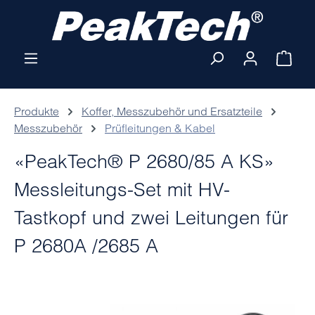
Zum Hauptinhalt springen
Ware
Produkte
Koffer, Messzubehör und Ersatzteile
Messzubehör
Prüfleitungen & Kabel
«PeakTech® P 2680/85 A KS»
Messleitungs-Set mit HV-
Tastkopf und zwei Leitungen für
P 2680A /2685 A
Bildergalerie überspringen