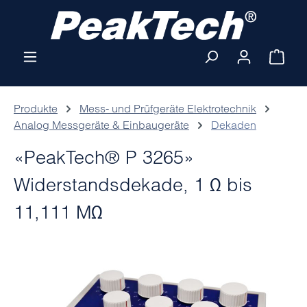
Zum Hauptinhalt springen
Ware
Produkte
Mess- und Prüfgeräte Elektrotechnik
Analog Messgeräte & Einbaugeräte
Dekaden
«PeakTech® P 3265»
Widerstandsdekade, 1 Ω bis
11,111 MΩ
Bildergalerie überspringen