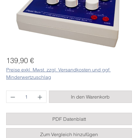
Regulärer Preis:
139,90 €
Preise exkl. Mwst. zzgl. Versandkosten und ggf.
Minderwertzuschlag
Produkt Anzahl: Gib den gewünschten Wert e
In den Warenkorb
PDF Datenblatt
Zum Vergleich hinzufügen