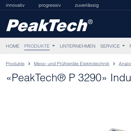
innovativ
progressiv
zuverlässig
 Hauptinhalt springen
Zur Suche springen
Zur Hauptnavigation springen
HOME
PRODUKTE
UNTERNEHMEN
SERVICE
Produkte
Mess- und Prüfgeräte Elektrotechnik
Analo
«PeakTech® P 3290» Induk
Bildergalerie überspringen