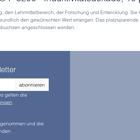
ng, den Lehrmittelbereich, der Forschung und Entwicklung. Si
freundlich den gewünschten Wert erlangen. Das platzsparende 
itsbuchsen angeschlossen werden.
etter
abonnieren
s gelten die
ungen
.
zur Kenntnis genommen und die
anden.
*