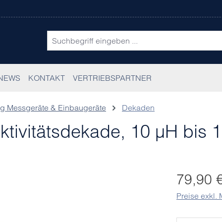
NEWS
KONTAKT
VERTRIEBSPARTNER
g Messgeräte & Einbaugeräte
Dekaden
tivitätsdekade, 10 µH bis 
Regulärer Pr
79,90 
Preise exkl.