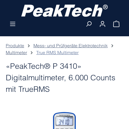
Zum Hauptinhalt springen
Ware
Produkte
Mess- und Prüfgeräte Elektrotechnik
Multimeter
True RMS Multimeter
«PeakTech® P 3410»
Digitalmultimeter, 6.000 Counts
mit TrueRMS
Bildergalerie überspringen