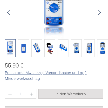
Regulärer Preis:
55,90 €
Preise exkl. Mwst. zzgl. Versandkosten und ggf.
Minderwertzuschlag
Produkt Anzahl: Gib den gewünschten Wert e
In den Warenkorb