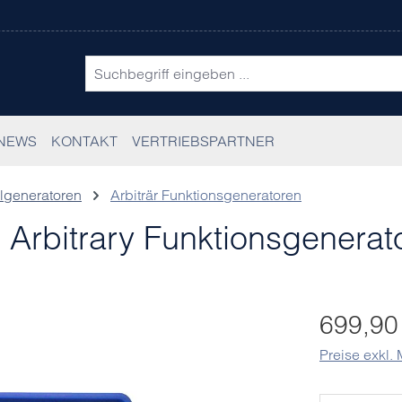
NEWS
KONTAKT
VERTRIEBSPARTNER
lgeneratoren
Arbiträr Funktionsgeneratoren
rbitrary Funktionsgenerato
Regulärer Pr
699,90
Preise exkl.