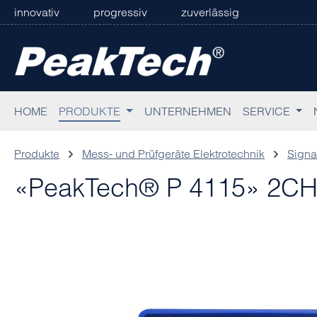
innovativ
progressiv
zuverlässig
 Hauptinhalt springen
Zur Suche springen
Zur Hauptnavigation springen
HOME
PRODUKTE
UNTERNEHMEN
SERVICE
Produkte
Mess- und Prüfgeräte Elektrotechnik
Signa
«PeakTech® P 4115» 2CH A
Bildergalerie überspringen