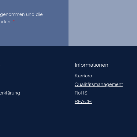
zur Kenntnis genommen und die
anden.
*
s
Informationen
Karriere
Qualitätsmanagement
erklärung
RoHS
REACH