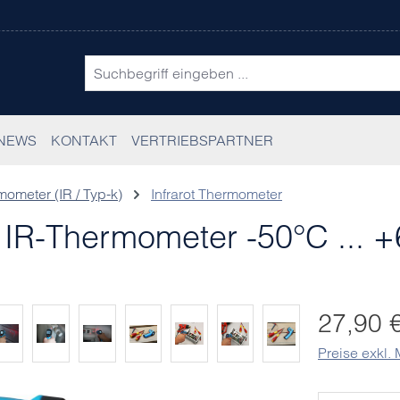
NEWS
KONTAKT
VERTRIEBSPARTNER
ometer (IR / Typ-k)
Infrarot Thermometer
IR-Thermometer -50°C ... +
Regulärer Pr
27,90 
Preise exkl.