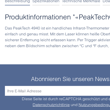
Beschreibung
Spezifikationen
Technische Merkmale
Dow
Produktinformationen "«PeakTech
Das PeakTech 4940 ist ein handliches Infrarot-Thermometer 
einfach und genau misst. Mit dem Laser können heiße Ober
sicherer Entfernung leicht erfassen kann. Per Trigger aktivi
neben dem Bildschirm schalten zwischen °C und °F durch, 
Abonnieren Sie unseren Newsl
Diese Seite ist durch reCAPTCHA geschützt und e
Datenschutzrichtlinie
und
Nutzungsbeding