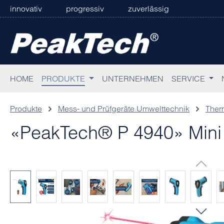
innovativ
progressiv
zuverlässig
 Hauptinhalt springen
Zur Suche springen
Zur Hauptnavigation springen
HOME
PRODUKTE
UNTERNEHMEN
SERVICE
Produkte
Mess- und Prüfgeräte Umwelttechnik
Therm
«PeakTech® P 4940» Mini 
Bildergalerie überspringen