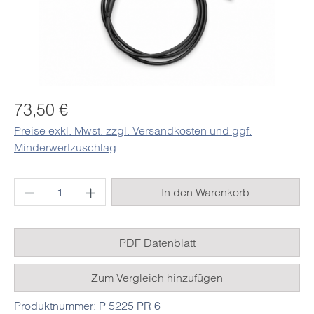
Regulärer Preis:
73,50 €
Preise exkl. Mwst. zzgl. Versandkosten und ggf.
Minderwertzuschlag
Produkt Anzahl: Gib den gewünschten Wert e
In den Warenkorb
PDF Datenblatt
Zum Vergleich hinzufügen
Produktnummer:
P 5225 PR 6