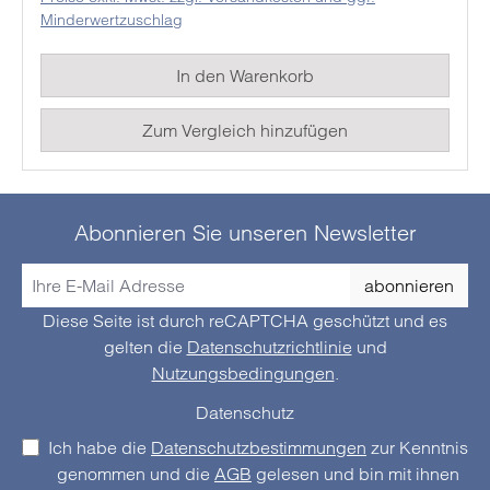
MHz Schallfrequenz zulassen. Um einen optimalen
Minderwertzuschlag
Schutz zu garantieren, befindet sich das Zubehör in
einem Alu-Tragekoffer. Somit ist das Gerät ideal für
In den Warenkorb
den täglichen Einsatz bei der Bewertung von
Materialstärken im Schiffbau, dem Metall- und
Zum Vergleich hinzufügen
Rohrleitungsbau oder der Warenproduktion
geeignet.
Abonnieren Sie unseren Newsletter
abonnieren
Diese Seite ist durch reCAPTCHA geschützt und es
gelten die
Datenschutzrichtlinie
und
Nutzungsbedingungen
.
Datenschutz
Ich habe die
Datenschutzbestimmungen
zur Kenntnis
genommen und die
AGB
gelesen und bin mit ihnen