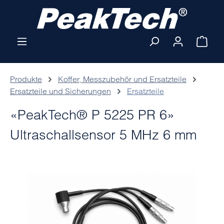
Zum Hauptinhalt springen
Ware
Produkte
Koffer, Messzubehör und Ersatzteile
Ersatzteile und Sicherungen
Ersatzteile
«PeakTech® P 5225 PR 6»
Ultraschallsensor 5 MHz 6 mm
Bildergalerie überspringen