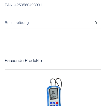
EAN:
4250569408991
Beschreibung
Produktgalerie überspringen
Passende Produkte