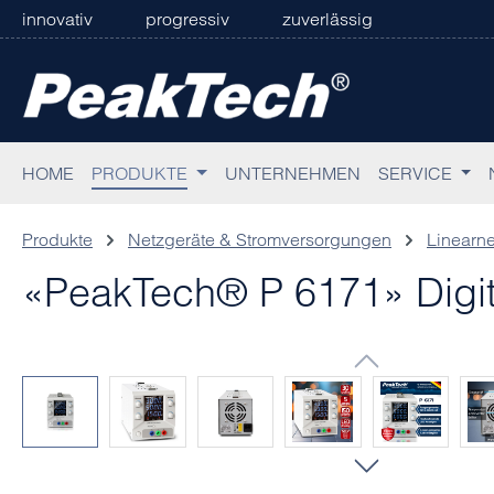
innovativ
progressiv
zuverlässig
 Hauptinhalt springen
Zur Suche springen
Zur Hauptnavigation springen
HOME
PRODUKTE
UNTERNEHMEN
SERVICE
Produkte
Netzgeräte & Stromversorgungen
Linearne
«PeakTech® P 6171» Digita
Bildergalerie überspringen