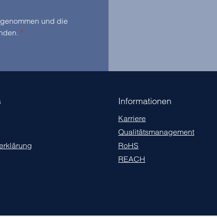
zur Kenntnis genommen und die
anden.
*
s
Informationen
Karriere
Qualitätsmanagement
erklärung
RoHS
REACH