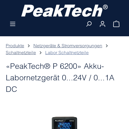
Zum Hauptinhalt springen
Ware
Produkte
Netzgeräte & Stromversorgungen
Schaltnetzteile
Labor Schaltnetzteile
«PeakTech® P 6200» Akku-
Labornetzgerät 0...24V / 0...1A
DC
Bildergalerie überspringen