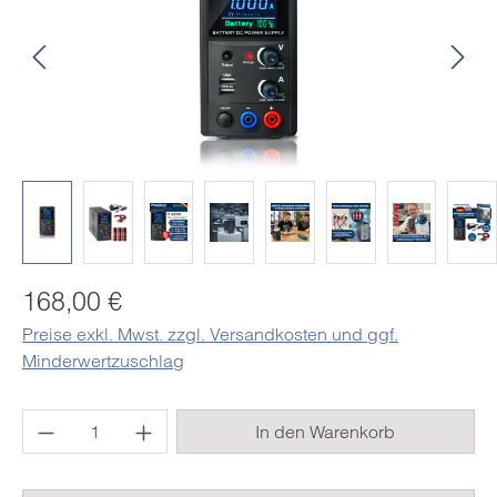
Regulärer Preis:
168,00 €
Preise exkl. Mwst. zzgl. Versandkosten und ggf.
Minderwertzuschlag
Produkt Anzahl: Gib den gewünschten Wert e
In den Warenkorb