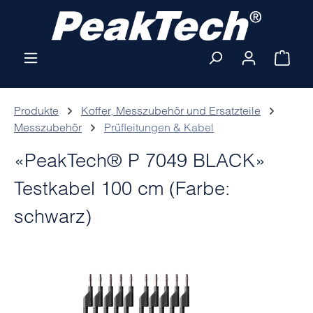
Zum Hauptinhalt springen
Ware
Produkte
Koffer, Messzubehör und Ersatzteile
Messzubehör
Prüfleitungen & Kabel
«PeakTech® P 7049 BLACK»
Testkabel 100 cm (Farbe:
schwarz)
Bildergalerie überspringen