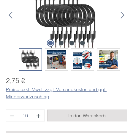
Regulärer Preis:
2,75 €
Preise exkl. Mwst. zzgl. Versandkosten und ggf.
Minderwertzuschlag
Produkt Anzahl: Gib den gewünschten Wert e
In den Warenkorb