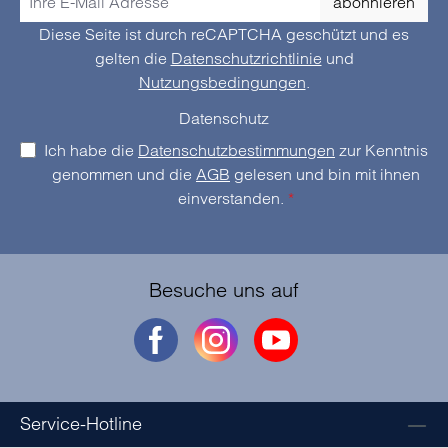
abonnieren
Diese Seite ist durch reCAPTCHA geschützt und es
gelten die
Datenschutzrichtlinie
und
Nutzungsbedingungen
.
Datenschutz
Ich habe die
Datenschutzbestimmungen
zur Kenntnis
genommen und die
AGB
gelesen und bin mit ihnen
einverstanden.
*
Besuche uns auf
Service-Hotline