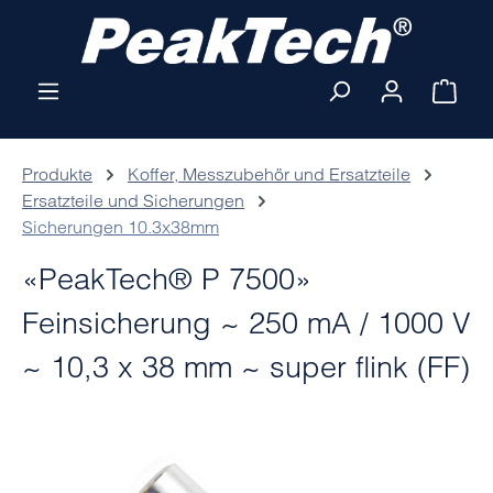
Zum Hauptinhalt springen
Ware
Produkte
Koffer, Messzubehör und Ersatzteile
Ersatzteile und Sicherungen
Sicherungen 10.3x38mm
«PeakTech® P 7500»
Feinsicherung ~ 250 mA / 1000 V
~ 10,3 x 38 mm ~ super flink (FF)
Bildergalerie überspringen