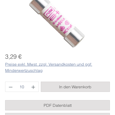
Regulärer Preis:
3,29 €
Preise exkl. Mwst. zzgl. Versandkosten und ggf.
Minderwertzuschlag
Produkt Anzahl: Gib den gewünschten Wert e
In den Warenkorb
PDF Datenblatt