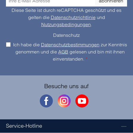
abonnieren
Diese Seite ist durch reCAPTCHA geschützt und es
gelten die
Datenschutzrichtlinie
und
Nutzungsbedingungen
.
Datenschutz
Ich habe die
Datenschutzbestimmungen
zur Kenntnis
genommen und die
AGB
gelesen und bin mit ihnen
einverstanden.
*
Besuche uns auf
Service-Hotline