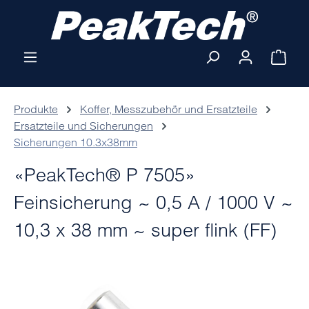
Zum Hauptinhalt springen
Ware
Produkte
Koffer, Messzubehör und Ersatzteile
Ersatzteile und Sicherungen
Sicherungen 10.3x38mm
«PeakTech® P 7505»
Feinsicherung ~ 0,5 A / 1000 V ~
10,3 x 38 mm ~ super flink (FF)
Bildergalerie überspringen