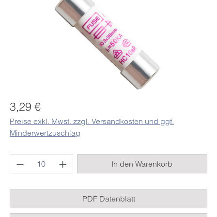
Regulärer Preis:
3,29 €
Preise exkl. Mwst. zzgl. Versandkosten und ggf.
Minderwertzuschlag
Produkt Anzahl: Gib den gewünschten Wert e
In den Warenkorb
PDF Datenblatt