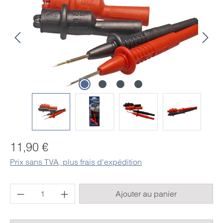
Prix régulier :
11,90 €
Prix ​​sans TVA, plus frais d'expédition
Quantité de produit : Entrez la quantité sou
Ajouter au panier