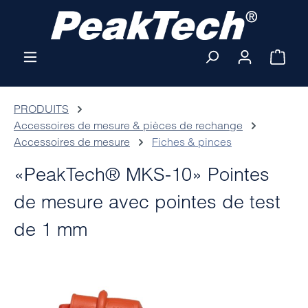
Passer au contenu principal
Le pa
PRODUITS
Accessoires de mesure & pièces de rechange
Accessoires de mesure
Fiches & pinces
«PeakTech® MKS-10» Pointes
de mesure avec pointes de test
de 1 mm
Ignorer la galerie d'images