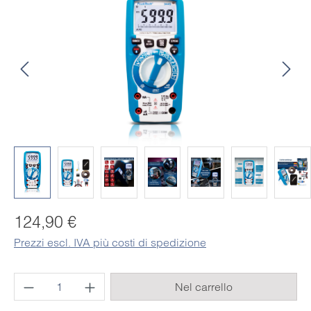
Prezzo normale:
124,90 €
Prezzi escl. IVA più costi di spedizione
Quantità del prodotto: inserisci la quantità 
Nel carrello