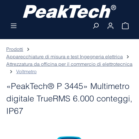
Passa al contenuto principale
Il ca
Prodotti
Apparecchiature di misura e test Ingegneria elettrica
Attrezzatura da officina per il commercio di elettrotecnica
Voltmetro
«PeakTech® P 3445» Multimetro
digitale TrueRMS 6.000 conteggi,
IP67
Salta la galleria di immagini