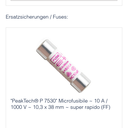
Salta la galleria dei prodotti
Ersatzsicherungen / Fuses:
"PeakTech® P 7530" Microfusibile ~ 10 A /
1000 V ~ 10,3 x 38 mm ~ super rapido (FF)