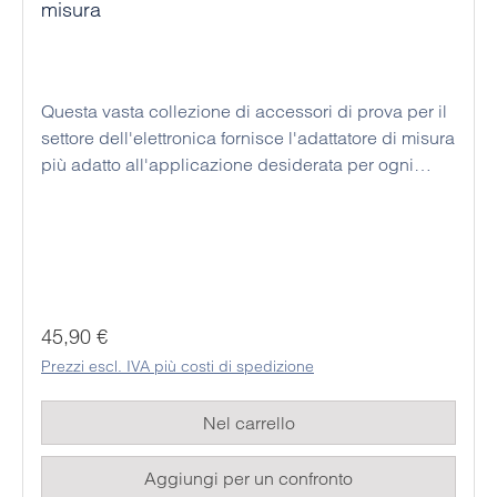
misura
Questa vasta collezione di accessori di prova per il
settore dell'elettronica fornisce l'adattatore di misura
più adatto all'applicazione desiderata per ogni
multimetro digitale. Inoltre, questi clip e cavi di alta
qualità sono tutti prodotti secondo i più recenti
standard di sicurezza e garantiscono all'utente
un'elevata sicurezza in ogni applicazione. Per il
materiale è stata scelta una plastica flessibile, in
grado di resistere anche agli utilizzi più difficili.
Prezzo normale:
45,90 €
Prezzi escl. IVA più costi di spedizione
Nel carrello
Aggiungi per un confronto