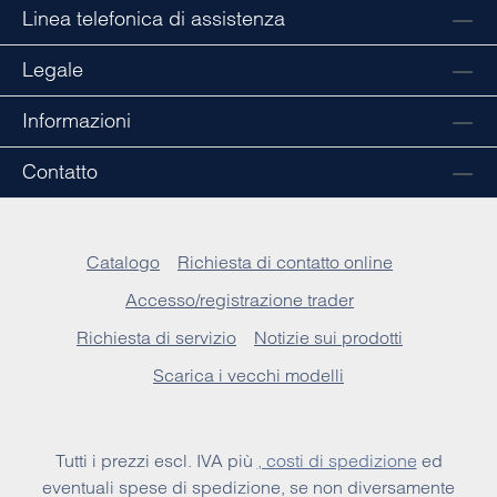
Linea telefonica di assistenza
Legale
Informazioni
Contatto
Catalogo
Richiesta di contatto online
Accesso/registrazione trader
Richiesta di servizio
Notizie sui prodotti
Scarica i vecchi modelli
Tutti i prezzi escl. IVA più
, costi di spedizione
ed
eventuali spese di spedizione, se non diversamente