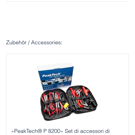
Salta la galleria dei prodotti
Zubehör / Accessories:
«PeakTech® P 8200» Set di accessori di