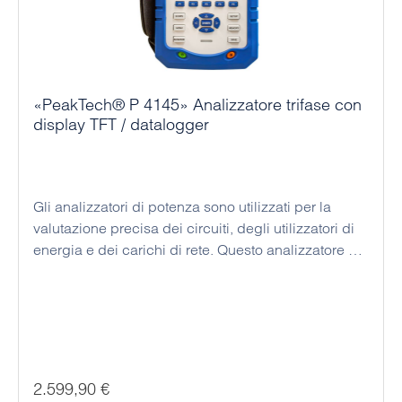
«PeakTech® P 4145» Analizzatore trifase con
display TFT / datalogger
Gli analizzatori di potenza sono utilizzati per la
valutazione precisa dei circuiti, degli utilizzatori di
energia e dei carichi di rete. Questo analizzatore di
potenza trifase professionale di altissimo livello
tecnico offre tutte le funzioni più importanti per
l'analisi delle prestazioni dei sistemi elettrici
monofase e trifase. La rappresentazione dettagliata
delle diverse correnti, tensioni e frequenze, delle
armoniche, delle potenze apparenti, reattive e attive,
Prezzo normale:
2.599,90 €
nonché le voci di menu disponibili, come la