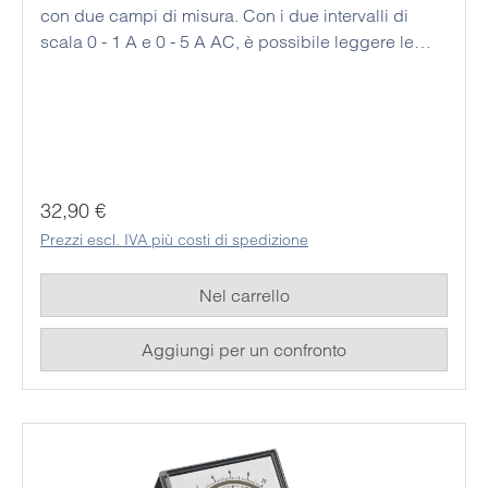
con due campi di misura. Con i due intervalli di
scala 0 - 1 A e 0 - 5 A AC, è possibile leggere le
correnti misurate con elevata precisione. Questo
dispositivo economico è stato progettato per essere
utilizzato come strumento da tavolo o da banco;
inoltre, questo dispositivo analogico non richiede
un'alimentazione, il che significa che può essere
utilizzato in modo permanente ed economico. I
Prezzo normale:
32,90 €
rispettivi valori misurati possono essere facilmente
Prezzi escl. IVA più costi di spedizione
letti dallo studente sulla grande scala analogica a
specchio.
Nel carrello
Aggiungi per un confronto