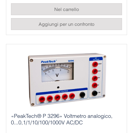
molto preciso. Il collegamento avviene tramite una
Nel carrello
presa di sicurezza da 4 mm per il rispettivo campo
di misura.
Aggiungi per un confronto
«PeakTech® P 3296» Voltmetro analogico,
0...0,1/1/10/100/1000V AC/DC