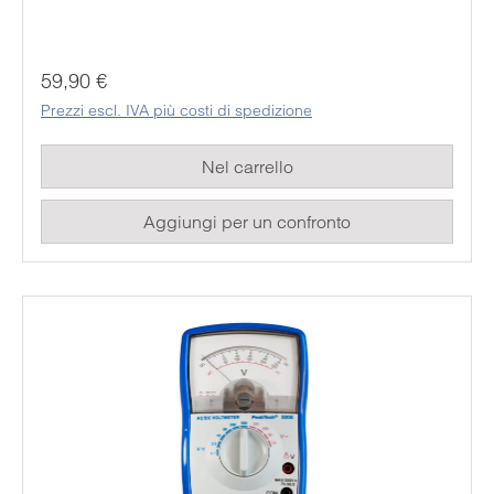
funzioni come la misurazione della resistenza, in cui
il multimetro deve emettere una tensione di prova.
La misurazione della tensione e della corrente non
Prezzo normale:
59,90 €
richiede batterie.
Prezzi escl. IVA più costi di spedizione
Nel carrello
Aggiungi per un confronto