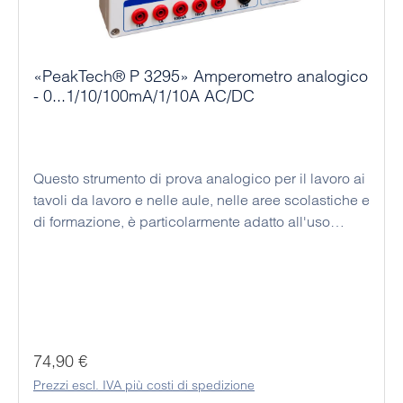
«PeakTech® P 3295» Amperometro analogico
- 0...1/10/100mA/1/10A AC/DC
Questo strumento di prova analogico per il lavoro ai
tavoli da lavoro e nelle aule, nelle aree scolastiche e
di formazione, è particolarmente adatto all'uso
quotidiano durante i test e le misurazioni grazie alla
sua struttura stabile. Poiché non sono necessarie
batterie, non è necessario sostituirle continuamente.
Questo amperometro analogico dispone di diversi
campi di misura della corrente, che consentono di
misurare da 1 mA a 10 A nel campo della corrente
Prezzo normale:
74,90 €
alternata e continua. Grazie alla scala a specchio, è
Prezzi escl. IVA più costi di spedizione
possibile visualizzare le misure di corrente in modo