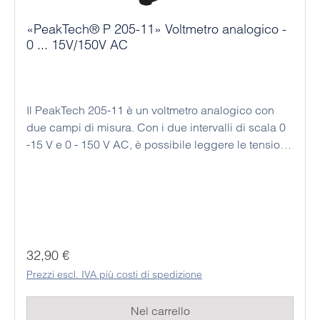
«PeakTech® P 205-11» Voltmetro analogico -
0 ... 15V/150V AC
Il PeakTech 205-11 è un voltmetro analogico con
due campi di misura. Con i due intervalli di scala 0
-15 V e 0 - 150 V AC, è possibile leggere le tensioni
misurate con elevata precisione. Questo dispositivo
economico è stato progettato per essere utilizzato
come strumento da tavolo o da banco; inoltre,
questo dispositivo analogico non necessita di
alimentazione, il che significa che può essere
utilizzato in modo permanente ed economico. I
Prezzo normale:
32,90 €
rispettivi valori misurati possono essere facilmente
Prezzi escl. IVA più costi di spedizione
letti dallo studente sulla grande scala analogica a
specchio.
Nel carrello