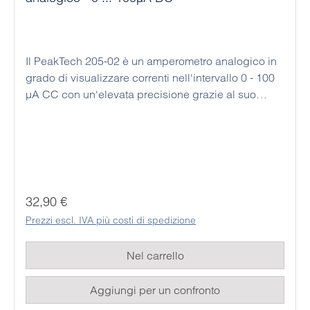
Il PeakTech 205-02 è un amperometro analogico in
grado di visualizzare correnti nell'intervallo 0 - 100
µA CC con un'elevata precisione grazie al suo
campo di misura a scala. Questo dispositivo
economico è stato progettato per essere utilizzato
come dispositivo da tavolo o da scrivania; inoltre,
questo dispositivo analogico non necessita di
alimentazione, il che significa che può essere
utilizzato in modo permanente ed economico. I
Prezzo normale:
32,90 €
rispettivi valori misurati possono essere facilmente
Prezzi escl. IVA più costi di spedizione
letti dallo studente sulla grande scala analogica a
specchio.
Nel carrello
Aggiungi per un confronto