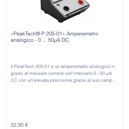
«PeakTech® P 205-01» Amperemetro
analogico - 0 ... 50µA DC
Il PeakTech 205-01 è un amperometro analogico in
grado di misurare correnti nell'intervallo 0 - 50 µA
CC con un'elevata precisione grazie al suo campo
di misura a scala. Questo dispositivo economico
può essere utilizzato come strumento da tavolo o da
banco, che non necessita di alimentazione per
misurare le correnti in entrata. I valori di misura
corretti possono essere letti comodamente dallo
studente sulla grande scala analogica a specchio.
Prezzo normale:
32,90 €