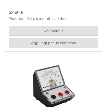
un'alimentazione, il che significa che può essere
utilizzato in modo permanente ed economico. I
Prezzo normale:
32,90 €
rispettivi valori misurati possono essere facilmente
Prezzi escl. IVA più costi di spedizione
letti dallo studente sulla grande scala analogica a
specchio.
Nel carrello
Aggiungi per un confronto