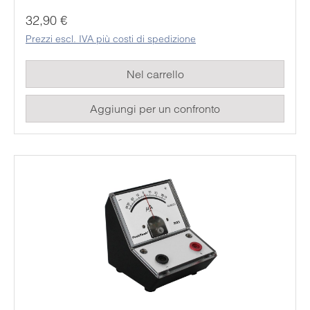
utilizzato in modo permanente ed economico. I
Prezzo normale:
32,90 €
rispettivi valori misurati possono essere facilmente
Prezzi escl. IVA più costi di spedizione
letti dallo studente sulla grande scala analogica a
specchio.
Nel carrello
Aggiungi per un confronto