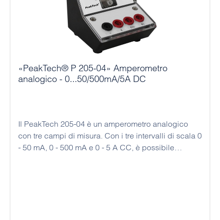
«PeakTech® P 205-04» Amperometro
analogico - 0...50/500mA/5A DC
Il PeakTech 205-04 è un amperometro analogico
con tre campi di misura. Con i tre intervalli di scala 0
- 50 mA, 0 - 500 mA e 0 - 5 A CC, è possibile
leggere le correnti misurate con elevata precisione.
Questo dispositivo economico è stato progettato per
essere utilizzato come strumento da tavolo o da
banco; inoltre, questo dispositivo analogico non
richiede un'alimentazione, il che significa che può
essere utilizzato in modo permanente ed