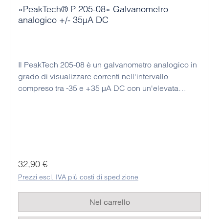
«PeakTech® P 205-08» Galvanometro
analogico +/- 35µA DC
Il PeakTech 205-08 è un galvanometro analogico in
grado di visualizzare correnti nell'intervallo
compreso tra -35 e +35 µA DC con un'elevata
precisione grazie alla sua scala di misura. Questo
dispositivo economico è stato progettato per essere
utilizzato come strumento da tavolo o da banco;
inoltre, questo dispositivo analogico non richiede
un'alimentazione, il che significa che può essere
utilizzato in modo permanente ed economico. I
Prezzo normale:
32,90 €
rispettivi valori misurati possono essere facilmente
Prezzi escl. IVA più costi di spedizione
letti dallo studente sulla grande scala analogica a
specchio.
Nel carrello