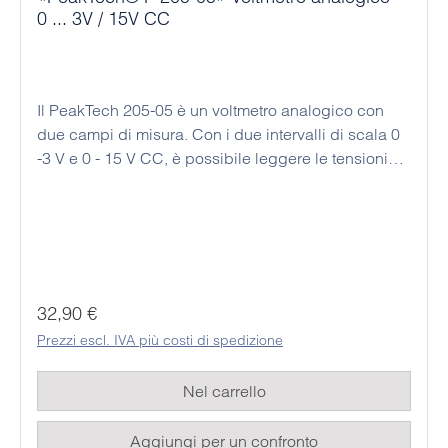
0 ... 3V / 15V CC
Il PeakTech 205-05 è un voltmetro analogico con
due campi di misura. Con i due intervalli di scala 0
-3 V e 0 - 15 V CC, è possibile leggere le tensioni
misurate con elevata precisione. Questo dispositivo
economico è stato progettato per essere utilizzato
come strumento da tavolo o da banco; inoltre,
questo dispositivo analogico non necessita di
alimentazione, il che significa che può essere
utilizzato in modo permanente ed economico. I
Prezzo normale:
32,90 €
rispettivi valori misurati possono essere facilmente
Prezzi escl. IVA più costi di spedizione
letti dallo studente sulla grande scala analogica a
specchio.
Nel carrello
Aggiungi per un confronto