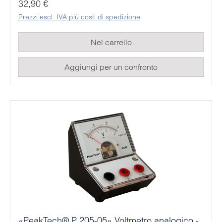
Prezzo normale:
32,90 €
economico. I rispettivi valori misurati possono
Prezzi escl. IVA più costi di spedizione
essere facilmente letti dallo studente sulla grande
scala analogica a specchio.
Nel carrello
Aggiungi per un confronto
«PeakTech® P 205-05» Voltmetro analogico -