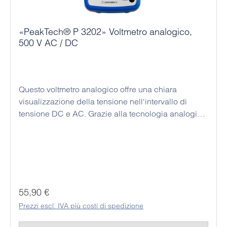
«PeakTech® P 3202» Voltmetro analogico,
500 V AC / DC
Questo voltmetro analogico offre una chiara
visualizzazione della tensione nell'intervallo di
tensione DC e AC. Grazie alla tecnologia analogica
utilizzata, non sono necessarie batterie: questo
strumento di misura è quindi sempre pronto all'uso,
anche se non è stato utilizzato per molto tempo. Un
dispositivo di misura analogico chiaro e facile da
usare offre molti vantaggi, soprattutto per gli ausili
didattici e la formazione. Un funzionamento errato è
Prezzo normale:
55,90 €
quasi impossibile, poiché i puntali non possono
Prezzi escl. IVA più costi di spedizione
essere inseriti nelle prese di collegamento
sbagliate. Per una particolare sicurezza dell'utente,