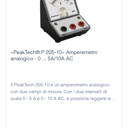
«PeakTech® P 205-10» Amperemetro
analogico - 0 ... 5A/10A AC
Il PeakTech 205-10 è un amperometro analogico
con due campi di misura. Con i due intervalli di
scala 0 - 5 A e 0 - 10 A AC, è possibile leggere le
correnti misurate con elevata precisione. Questo
dispositivo economico è stato progettato per essere
utilizzato come strumento da tavolo o da banco;
inoltre, questo dispositivo analogico non richiede