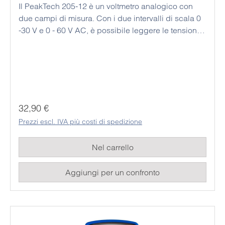
Il PeakTech 205-12 è un voltmetro analogico con
due campi di misura. Con i due intervalli di scala 0
-30 V e 0 - 60 V AC, è possibile leggere le tensioni
misurate con elevata precisione. Questo dispositivo
economico è stato progettato per essere utilizzato
come strumento da tavolo o da banco; inoltre,
questo dispositivo analogico non necessita di
alimentazione, il che significa che può essere
utilizzato in modo permanente ed economico. I
Prezzo normale:
32,90 €
rispettivi valori misurati possono essere facilmente
Prezzi escl. IVA più costi di spedizione
letti dallo studente sulla grande scala analogica a
specchio.
Nel carrello
Aggiungi per un confronto