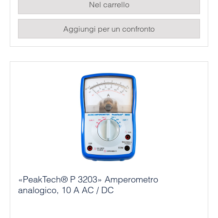
Nel carrello
il robusto alloggiamento in plastica è protetto da un
fondino in gomma rimovibile contro i danni da
Aggiungi per un confronto
caduta.
«PeakTech® P 3203» Amperometro
analogico, 10 A AC / DC