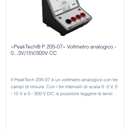
«PeakTech® P 205-07» Voltmetro analogico -
0...3V/15V/300V CC
Il PeakTech 205-07 è un voltmetro analogico con tre
campi di misura. Con i tre intervalli di scala 0 -3 V, 0
- 15 V e 0 - 300 V DC, è possibile leggere le tensioni
misurate con elevata precisione. Questo dispositivo
economico è stato progettato per essere utilizzato
come strumento da tavolo o da banco; inoltre,
questo dispositivo analogico non necessita di
alimentazione, il che significa che può essere