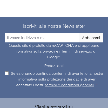
foto alle immagini termiche, in modo che l'utente
possa facilmente individuare la fonte dell'errore
nell'immagine reale o in una delle immagini
sovrapposte. Il software di analisi è memorizzato
Iscriviti alla nostra Newsletter
nella memoria interna del dispositivo e può quindi
essere installato in qualsiasi momento sui PC
Abbonarsi
collegati.
Questo sito è protetto da reCAPTCHA e si applicano
l'
Informativa sulla privacy
e i
Termini di servizio
di
Google.
Protez. dati
Selezionando continua confermi di aver letto la nostra
informativa sulla protezione dei dati
e di aver
accettato i nostri
termini e condizioni generali
.
*
Vieni a trovarci su