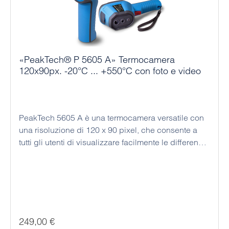
«PeakTech® P 5605 A» Termocamera
120x90px. -20°C ... +550°C con foto e video
PeakTech 5605 A è una termocamera versatile con
una risoluzione di 120 x 90 pixel, che consente a
tutti gli utenti di visualizzare facilmente le differenze
di temperatura. Utilizzatela, ad esempio, per rilevare
ponti termici nella termografia, perdite in impianti e
tubazioni o per localizzare tubi di riscaldamento in
pareti e pavimenti. In ingegneria elettrica, questa
termocamera può rilevare problemi di contatto e
resistenze, in particolare nei quadri di distribuzione,
Prezzo normale:
249,00 €
prevenendo così i rischi di incendio. Questo