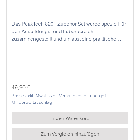
Das PeakTech 8201 Zubehör Set wurde speziell für
den Ausbildungs- und Laborbereich
zusammengestellt und umfasst eine praktische
Sammlung von 4 mm Leitungen mit
Bananensteckern, Prüfspitzen und
Anschlussklemmen welche ideal für den Anschluss
von elektronischen Lasten und Labornetzgeräten
genutzt werden können. Die doppelt isolierten
Kunststoffteile werden aus flexiblem und
Regulärer Preis:
49,90 €
beanspruchbarem Material gefertigt.
Preise exkl. Mwst. zzgl. Versandkosten und ggf.
Minderwertzuschlag
In den Warenkorb
Zum Vergleich hinzufügen