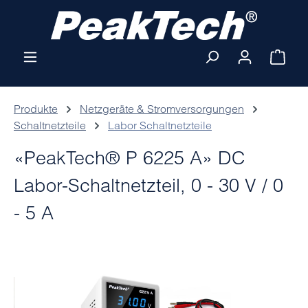
Zum Hauptinhalt springen
Ware
Produkte
Netzgeräte & Stromversorgungen
Schaltnetzteile
Labor Schaltnetzteile
«PeakTech® P 6225 A» DC
Labor-Schaltnetzteil, 0 - 30 V / 0
- 5 A
Bildergalerie überspringen