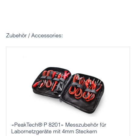
Produktgalerie überspringen
Zubehör / Accessories:
«PeakTech® P 8201» Messzubehör für
Labornetzgeräte mit 4mm Steckern