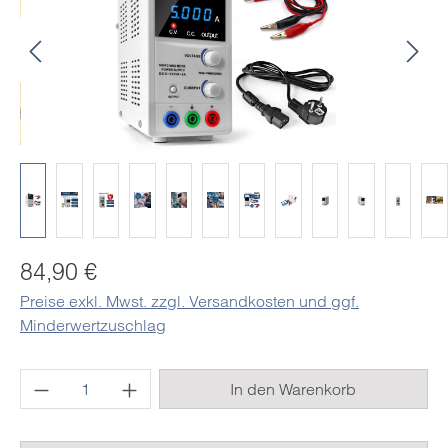
Regulärer Preis:
84,90 €
Preise exkl. Mwst. zzgl. Versandkosten und ggf.
Minderwertzuschlag
Produkt Anzahl: Gib den gewünschten Wert e
In den Warenkorb