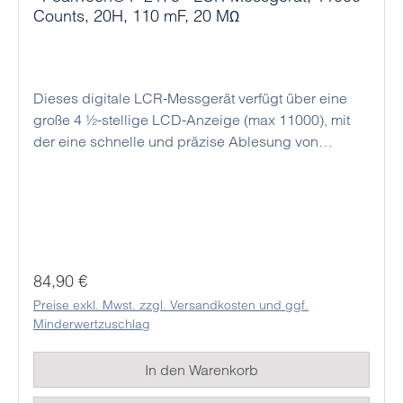
Counts, 20H, 110 mF, 20 MΩ
Dieses digitale LCR-Messgerät verfügt über eine
große 4 ½-stellige LCD-Anzeige (max 11000), mit
der eine schnelle und präzise Ablesung von
Messwerten möglich ist. Das Messgerät ist mit
einem großen Messbereich von bis zu 110 mF
ausgestattet, welcher bei der Prüfung von
Kondensatoren in der Audio-Technik oder auch im
Amateurfunkbereich seine Anwendung findet.
Induktivitäten (Spulen) können bis 20 H und
Regulärer Preis:
84,90 €
Widerstände bis 20 MΩ gemessen werden.
Preise exkl. Mwst. zzgl. Versandkosten und ggf.
Zusätzlich beinhaltet das Gerät eine Dioden – und
Minderwertzuschlag
Durchgangsprüffunktion. Durch die einfache
Bedienung und die technische Leistungsfähigkeit
In den Warenkorb
ist das PeakTech 2175 das ideale Hilfsmittel im
Service – und im Reparaturbereich.