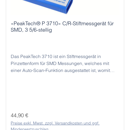
«PeakTech® P 3710» C/R-Stiftmessgerät für
SMD, 3 5/6-stellig
Das PeakTech 3710 ist ein Stiftmessgerät in
Pinzettenform für SMD Messungen, welches mit
einer Auto-Scan-Funktion ausgestattet ist, womit
Komponenten auf Platinen präzise und schnell
gemessen werden können. Dadurch ist es optimal
für jeden Bereich, in dem Messungen von SMD -
Bauelementen durchgeführt werden, geeignet.
Regulärer Preis:
44,90 €
Preise exkl. Mwst. zzgl. Versandkosten und ggf.
Minderwertzuschlag