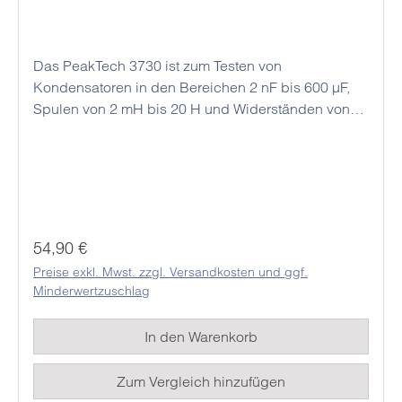
Das PeakTech 3730 ist zum Testen von
Kondensatoren in den Bereichen 2 nF bis 600 µF,
Spulen von 2 mH bis 20 H und Widerständen von
200 Ω bis 20 MΩ geeignet. Die 3 ½-stellige, 21 mm
LCD-Anzeige (max 1999) ermöglicht es dem
Anwender die Werte schnell und präzise abzulesen.
Des Weiteren verfügt dieses Kombigerät auch über
eine Diodentest, Durchgangsprüfung und
Transistoren Testfunktion. Die zu messenden
Regulärer Preis:
54,90 €
Kondensatoren können direkt in die Klemmbuchse
Preise exkl. Mwst. zzgl. Versandkosten und ggf.
eingesteckt werden oder mit den mitgelieferten
Minderwertzuschlag
Prüfleitungen verbunden werden.
In den Warenkorb
Zum Vergleich hinzufügen