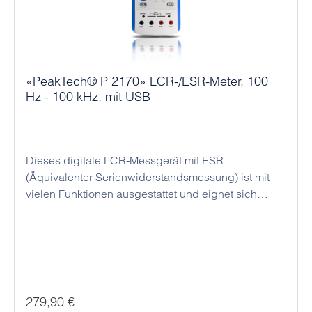
«PeakTech® P 2170» LCR-/ESR-Meter, 100
Hz - 100 kHz, mit USB
Dieses digitale LCR-Messgerät mit ESR
(Äquivalenter Serienwiderstandsmessung) ist mit
vielen Funktionen ausgestattet und eignet sich
durch seine kompakte Bauform hervorragend
sowohl zur Bauteilprüfung am Arbeitsplatz, als auch
für diverse Service- und Wartungsarbeiten. Das
beleuchtete Multifunktionsdisplay mit Bargraph und
der hohen Messfrequenz von bis zu 100 kHz,
ermöglichen ein hochpräzises Arbeiten. Bauteile
Regulärer Preis:
279,90 €
können mit den beiliegenden Kelvin-Klemmen (4