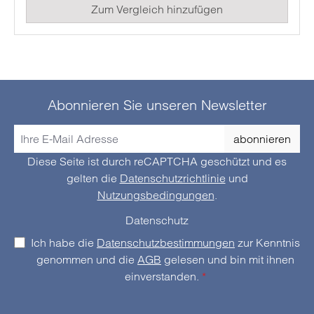
Zum Vergleich hinzufügen
jedes Elektroinstallateurs oder Service-Technikers
z.B. bei der Wartung von Industrieanlagen oder der
Installation von Großküchen.
Abonnieren Sie unseren Newsletter
abonnieren
Diese Seite ist durch reCAPTCHA geschützt und es
gelten die
Datenschutzrichtlinie
und
Nutzungsbedingungen
.
Datenschutz
Ich habe die
Datenschutzbestimmungen
zur Kenntnis
genommen und die
AGB
gelesen und bin mit ihnen
einverstanden.
*