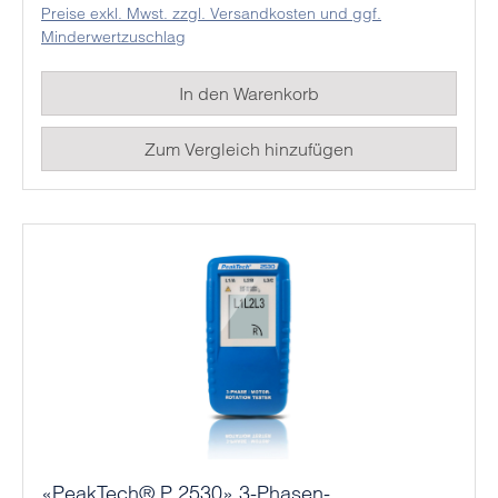
Preise exkl. Mwst. zzgl. Versandkosten und ggf.
von abgeschalteten bzw. nicht angeschlossenen
Minderwertzuschlag
Motoren genutzt werden. Legen Sie das
eingeschaltete Messgerät hierzu ohne Prüfleitungen
In den Warenkorb
parallel zur Längsachse auf den Motor. Drehen Sie
nun die Welle des Motors, das Messgerät zeigt nun
Zum Vergleich hinzufügen
eine rechts oder links Bewegung an.
«PeakTech® P 2530» 3-Phasen-