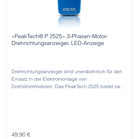
«PeakTech® P 2525» 3-Phasen-Motor-
Drehrichtungsanzeiger, LED-Anzeige
Drehrichtungsanzeiger sind unentbehrlich für den
Einsatz in der Elektromontage von
Drehstrommotoren. Das PeakTech 2525 bietet zwei
unterschiedliche Funktionen zur
Drehrichtungsanzeige. Bei normaler Anwendung
werden die Prüfleitungen mit den
spannungsführenden Klemmen verbunden, wobei
eine R / L Anzeige die spätere Drehrichtung des
Elektromotors anzeigt. Zudem kann dieses Modell
Regulärer Preis:
49,90 €
zur berührungslosen Bestimmung der Drehrichtung