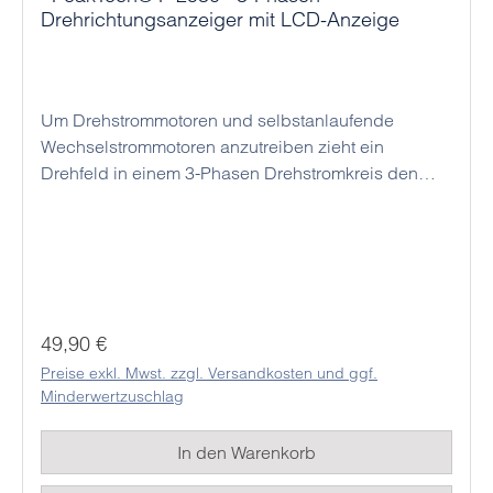
Drehrichtungsanzeiger mit LCD-Anzeige
Um Drehstrommotoren und selbstanlaufende
Wechselstrommotoren anzutreiben zieht ein
Drehfeld in einem 3-Phasen Drehstromkreis den
Rotor eines Elektromotors magnetisch mit. Dies
kann als rechtes oder linkes Drehfeld erfolgen,
wobei ein Tausch zweier Außenleiter des
Drehstromkreises eine Umkehr dieser Drehrichtung
bewirkt. Das PeakTech 2530 ist ein handliches
Messgerät, welches die Phasen eines
Regulärer Preis:
49,90 €
Drehstrommotors überprüft und die aktuell
Preise exkl. Mwst. zzgl. Versandkosten und ggf.
vorhandene Drehrichtung anzeigt. So können
Minderwertzuschlag
Elektromotoren bei der Neuinstallation korrekt
angeschlossen werden oder auch Fehler in
In den Warenkorb
vorhandenen Systemen gefunden werden. Dies
macht das PeakTech 2530 zum idealen Begleiter