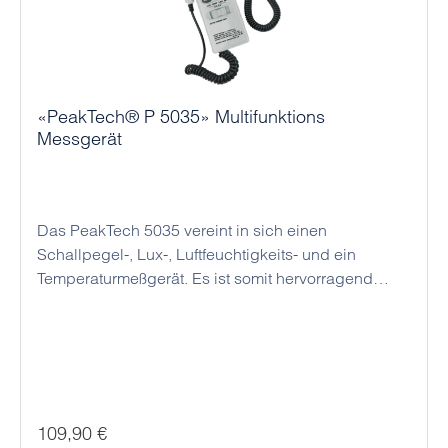
«PeakTech® P 5035» Multifunktions
Messgerät
Das PeakTech 5035 vereint in sich einen
Schallpegel-, Lux-, Luftfeuchtigkeits- und ein
Temperaturmeßgerät. Es ist somit hervorragend
geeignet für den professionellen und den privaten
Gebrauch. Der Schallpegelmesser ermöglicht dB-
Messungen, sowie die Bestimmung von
Schallpegelverhältnissen . Mit dem Lux-Messer ist
es möglich, diverse Lichtverhältnisse zu messen
und festzustelln, wie z.B. die Lichtstärke am
Regulärer Preis:
109,90 €
Arbeitsplatz. Die Messung erfolgt mit einer