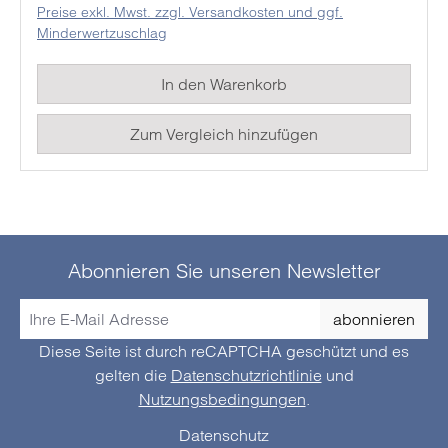
Preise exkl. Mwst. zzgl. Versandkosten und ggf.
lichtempfindlichen, hochstabilen Silizium-Diode.
Minderwertzuschlag
Der Luftfeuchtigkeits-/Temperaturmesser arbeitet mit
einem Luftfeuchtigkeits-/Halbleiterelement sowie
In den Warenkorb
einem Typ-K- Sensor, um Umgebungstemperaturen
oder die Luftfeuchtigkeiten zu ermitteln.
Zum Vergleich hinzufügen
Abonnieren Sie unseren Newsletter
abonnieren
Diese Seite ist durch reCAPTCHA geschützt und es
gelten die
Datenschutzrichtlinie
und
Nutzungsbedingungen
.
Datenschutz