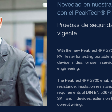
Novedad en nuestra
con el PeakTech® P
Pruebas de segurida
vigente
With the new PeakTech® P 272
PAT tester for testing portabl
device is ideal for use in ser
engineering.
The PeakTech® P 2720 enables
resistance, insulation resista
requirements of DIN EN 50678
SK I and II devices, extension
correct wiring.