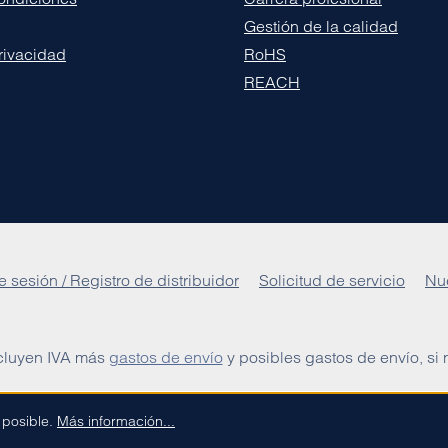
Gestión de la calidad
privacidad
RoHS
REACH
e sesión / Registro de distribuidor
Solicitud de servicio
Nu
ncluyen IVA más
gastos de envío
y posibles gastos de envío, si n
a posible.
Más información...