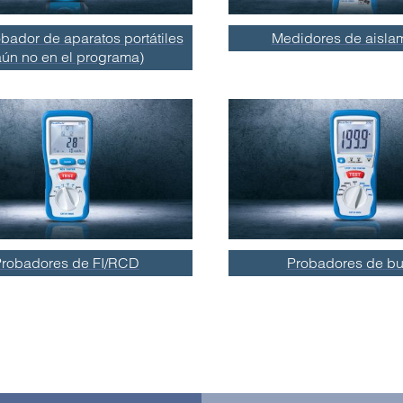
ador de aparatos portátiles
Medidores de aisla
aún no en el programa)
Probadores de FI/RCD
Probadores de bu