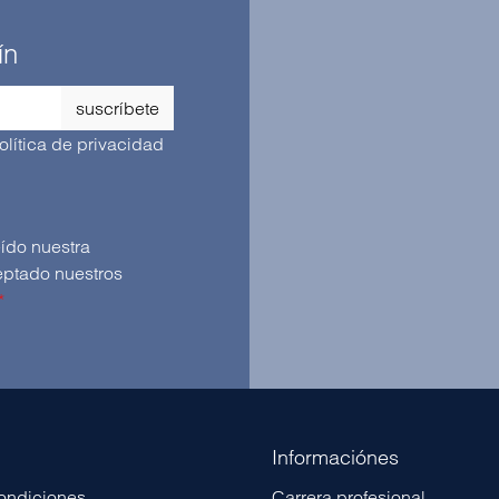
ín
suscríbete
olítica de privacidad
Al seleccionar continuar, confirmas que has leído nuestra
y que has aceptado nuestros
*
Informaciónes
condiciones
Carrera profesional