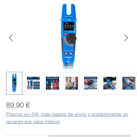
Omitir galería de imágenes
Precio normal:
89,90 €
Precios sin IVA, más gastos de envío y posiblemente un
recargo por valor inferior