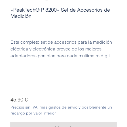
«PeakTech® P 8200» Set de Accesorios de
Medición
Este completo set de accesorios para la medición
eléctrica y electrónica provee de los mejores
adaptadores posibles para cada multímetro digital.
Todos los cables y pinzas incluidos están
fabricados de acuerdo con los más altos
estándares de seguridad, y se han creado con un
plástico flexible capaz de aguantar el uso más
intensivo.
Precio normal:
45,90 €
Precios sin IVA, más gastos de envío y posiblemente un
recargo por valor inferior