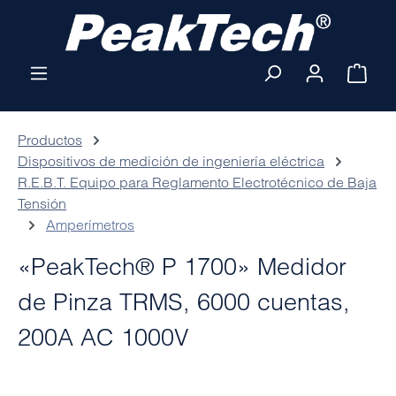
Saltar al contenido principal
El ca
Productos
Dispositivos de medición de ingeniería eléctrica
R.E.B.T. Equipo para Reglamento Electrotécnico de Baja
Tensión
Amperímetros
«PeakTech® P 1700» Medidor
de Pinza TRMS, 6000 cuentas,
200A AC 1000V