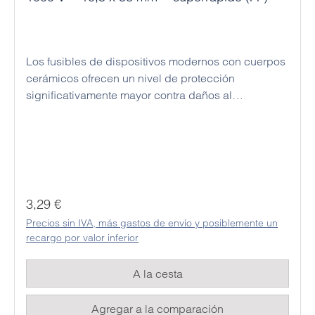
Los fusibles de dispositivos modernos con cuerpos
cerámicos ofrecen un nivel de protección
significativamente mayor contra daños al
dispositivo de medición cuando se activan que los
fusibles de vidrio convencionales. Debido al diseño
más grande, se puede evitar eficazmente una
descarga de voltaje entre los portafusibles internos
de los dispositivos de medición modernos, incluso
con altos voltajes de corriente de prueba. Los
Precio normal:
3,29 €
fusibles disparados solo pueden sustituirse por
Precios sin IVA, más gastos de envío y posiblemente un
fusibles de recambio del mismo diseño y
recargo por valor inferior
especificaciones para garantizar la seguridad del
dispositivo y, por tanto, también la seguridad del
A la cesta
usuario en futuras mediciones. Este fusible se
suministra en las dimensiones 10,3x38 mm.
Agregar a la comparación