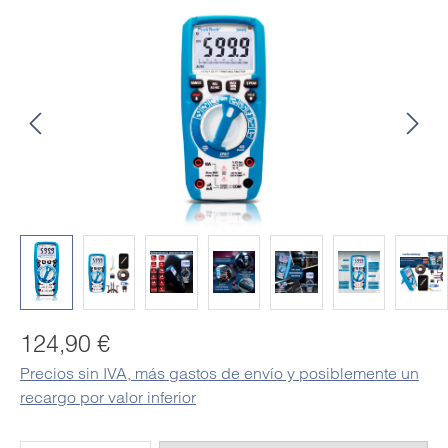
Omitir galería de imágenes
Precio normal:
124,90 €
Precios sin IVA, más gastos de envío y posiblemente un
recargo por valor inferior