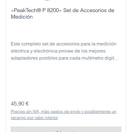
«PeakTech® P 8200» Set de Accesorios de
Medición
Este completo set de accesorios para la medición
eléctrica y electrónica provee de los mejores
adaptadores posibles para cada multímetro digital.
Todos los cables y pinzas incluidos están
fabricados de acuerdo con los más altos
estándares de seguridad, y se han creado con un
plástico flexible capaz de aguantar el uso más
intensivo.
Precio normal:
45,90 €
Precios sin IVA, más gastos de envío y posiblemente un
recargo por valor inferior