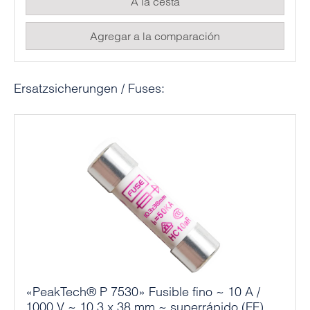
A la cesta
Agregar a la comparación
Omitir la galería de productos
Ersatzsicherungen / Fuses:
«PeakTech® P 7530» Fusible fino ~ 10 A /
1000 V ~ 10,3 x 38 mm ~ superrápido (FF)