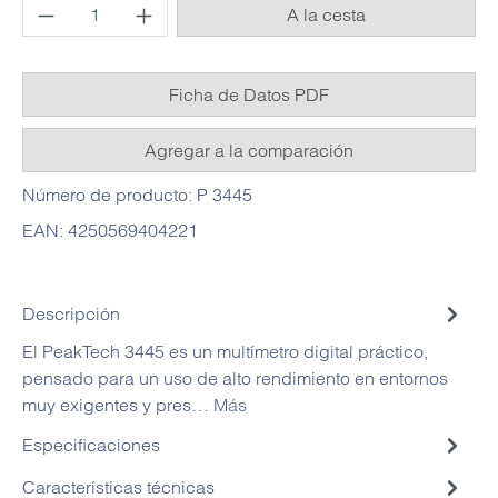
Cantidad del producto: introduce la cantida
A la cesta
Ficha de Datos PDF
Agregar a la comparación
Número de producto:
P 3445
EAN:
4250569404221
Descripción
El PeakTech 3445 es un multímetro digital práctico,
pensado para un uso de alto rendimiento en entornos
muy exigentes y pres…
Más
Especificaciones
Características técnicas