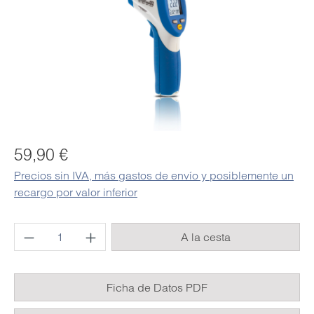
Precio normal:
59,90 €
Precios sin IVA, más gastos de envío y posiblemente un
recargo por valor inferior
Cantidad del producto: introduce la cantida
A la cesta
Ficha de Datos PDF