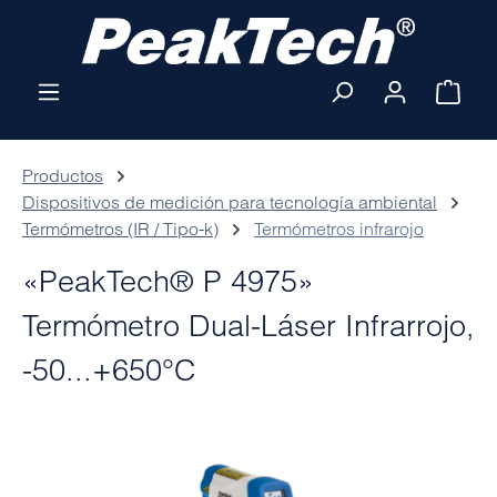
Saltar al contenido principal
El ca
Productos
Dispositivos de medición para tecnología ambiental
Termómetros (IR / Tipo-k)
Termómetros infrarojo
«PeakTech® P 4975»
Termómetro Dual-Láser Infrarrojo,
-50...+650°C
Omitir galería de imágenes