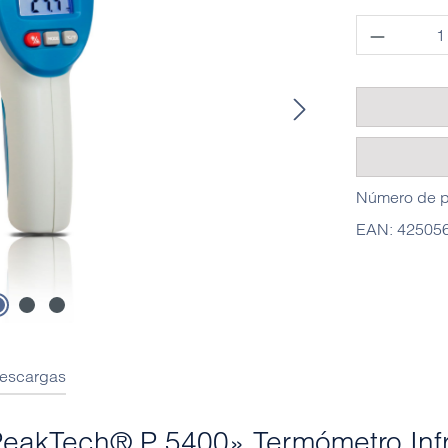
Cantidad
Número de p
EAN:
42505
escargas
«PeakTech® P 5400» Termómetro Infr