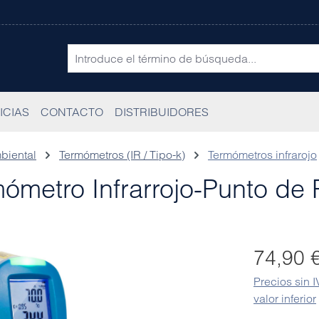
ICIAS
CONTACTO
DISTRIBUIDORES
biental
Termómetros (IR / Tipo-k)
Termómetros infrarojo
metro Infrarrojo-Punto de 
Precio norma
74,90 
Precios sin 
valor inferior