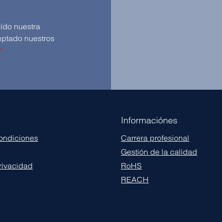
Al seleccionar continuar, confirmas que has leído nuestra
y que has aceptado nuestros
*
Informaciónes
condiciones
Carrera profesional
Gestión de la calidad
privacidad
RoHS
REACH