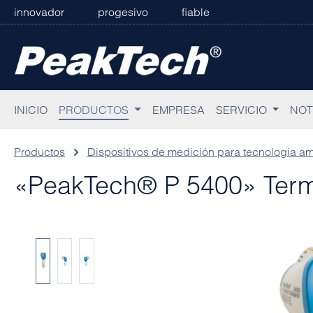
innovador
progesivo
fiable
tar al contenido principal
Saltar a la búsqueda
Saltar a la navegación principal
INICIO
PRODUCTOS
EMPRESA
SERVICIO
NOT
Productos
Dispositivos de medición para tecnología am
«PeakTech® P 5400» Termó
Omitir galería de imágenes