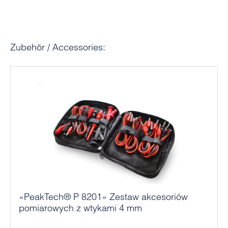
Pomiń galerię produktów
Zubehör / Accessories:
«PeakTech® P 8201» Zestaw akcesoriów
pomiarowych z wtykami 4 mm