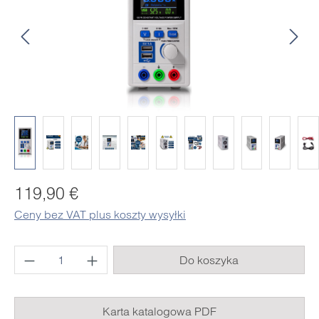
Cena regularna:
119,90 €
Ceny bez VAT plus koszty wysyłki
Ilość produktu: Wprowadź żądaną ilość lub 
Do koszyka
Karta katalogowa PDF