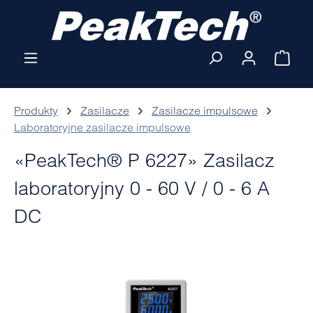
Przejdź do głównej zawartości
Kosz
Produkty
Zasilacze
Zasilacze impulsowe
Laboratoryjne zasilacze impulsowe
«PeakTech® P 6227» Zasilacz
laboratoryjny 0 - 60 V / 0 - 6 A
DC
Pomiń galerię zdjęć