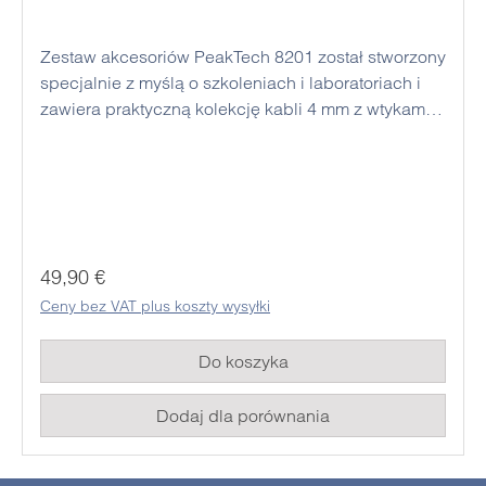
Zestaw akcesoriów PeakTech 8201 został stworzony
specjalnie z myślą o szkoleniach i laboratoriach i
zawiera praktyczną kolekcję kabli 4 mm z wtykami
bananowymi, sondami testowymi i zaciskami
przyłączeniowymi, które są idealne do podłączania
obciążeń elektronicznych i zasilaczy
laboratoryjnych. Podwójnie izolowane plastikowe
części są wykonane z elastycznego i wytrzymałego
materiału.
Cena regularna:
49,90 €
Ceny bez VAT plus koszty wysyłki
Do koszyka
Dodaj dla porównania