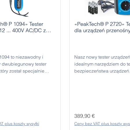
 P 1094» Tester
«PeakTech® P 2720» Te
12 ... 400V AC/DC z
dla urządzeń przenośn
aczem LED
1094 to niezawodny i
Nasz nowy tester urządzeń
y dwubiegunowy tester
idealnym narzędziem do t
tóry został specjalnie
bezpieczeństwa urządzeń
y do bezpiecznego i
elektrycznych zgodnie z
go pomiaru napięcia AC i
rozporządzeniem DGUV 3 
esie od 12V do 400V.
niemieckim rozporządzeni
rej jakości wykonania i
bezpieczeństwie przemys
łudze nadaje się do
(BetrSichV). Umożliwia on
lnego użytku w
pomiar przewodu ochronn
larna:
Cena regularna:
389,90 €
nice, a także dla
prądu dotykowego za po
T plus koszty wysyłki
Ceny bez VAT plus koszty wys
iczów i rzemieślników,
metody równoważnego pr