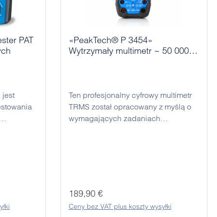
ster PAT
«PeakTech® P 3454»
ych
Wytrzymały multimetr ~ 50 000
zliczeń, LCD ~ 1000 V AC/DC z
TrueRMS, IP67
 jest
Ten profesjonalny cyfrowy multimetr
estowania
TRMS został opracowany z myślą o
wymagających zadaniach
pomiarowych w codziennym
i
użytkowaniu i zachwyca wysoką
em o
precyzją, solidną konstrukcją oraz
łowym
wszechstronnością zastosowań.
 precyzyjny
Niezależnie od tego, czy chodzi o
ego lub
instalacje elektryczne, przemysł,
Cena regularna:
189,90 €
mocą
serwis, laboratoria czy szkolenia –
yłki
Ceny bez VAT plus koszty wysyłki
ądu
urządzenie pomiarowe zapewnia