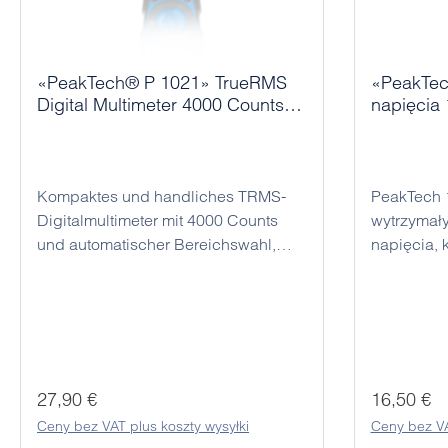
«PeakTech® P 1021» TrueRMS
«PeakTech®
Digital Multimeter 4000 Counts,
napięcia 
Auto.Range
wyświetl
Kompaktes und handliches TRMS-
PeakTech 
Digitalmultimeter mit 4000 Counts
wytrzymał
und automatischer Bereichswahl,
napięcia, k
ideal für Service, Handwerk,
opracowan
Ausbildung und den mobilen
precyzyjne
Einsatz. Das Gerät ermöglicht präzise
DC w zakr
Messungen von Gleich- und
Dzięki dob
Wechselspannung, Strömen im µA-
łatwej obs
und mA-Bereich, Widerständen,
profesjona
Cena regularna:
Cena regu
27,90 €
16,50 €
Kapazitäten sowie Frequenz und
elektrotech
Ceny bez VAT plus koszty wysyłki
Ceny bez VA
Tastgrad und verfügt zusätzlich über
majsterkow