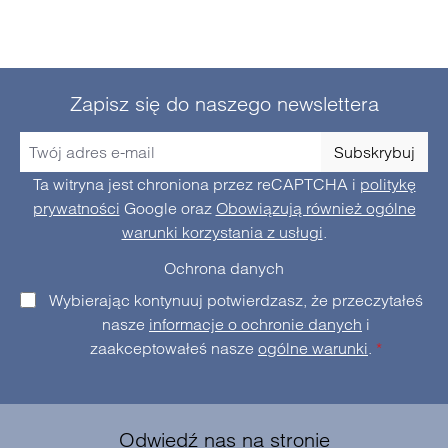
Zapisz się do naszego newslettera
Subskrybuj
Ta witryna jest chroniona przez reCAPTCHA i
politykę
prywatności
Google oraz
Obowiązują również ogólne
warunki korzystania z usługi
.
Ochrona danych
Wybierając kontynuuj potwierdzasz, że przeczytałeś
nasze
informacje o ochronie danych
i
zaakceptowałeś nasze
ogólne warunki
.
*
Odwiedź nas na stronie