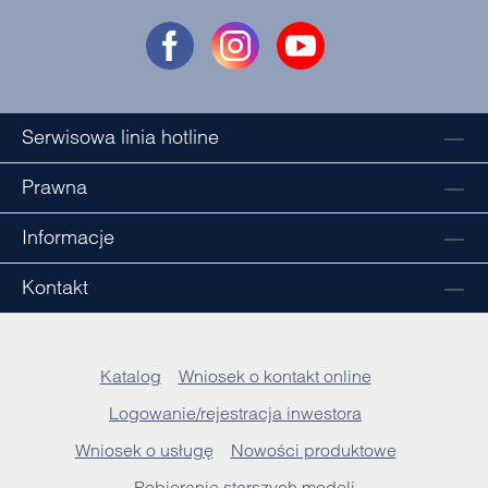
Serwisowa linia hotline
Prawna
Informacje
Kontakt
Katalog
Wniosek o kontakt online
Logowanie/rejestracja inwestora
Wniosek o usługę
Nowości produktowe
Pobieranie starszych modeli