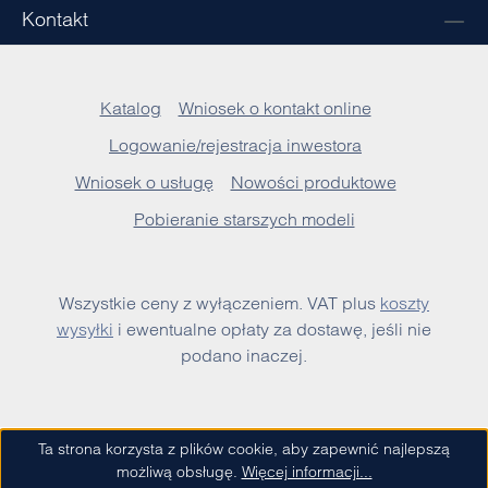
Kontakt
Katalog
Wniosek o kontakt online
Logowanie/rejestracja inwestora
Wniosek o usługę
Nowości produktowe
Pobieranie starszych modeli
Wszystkie ceny z wyłączeniem. VAT plus
koszty
wysyłki
i ewentualne opłaty za dostawę, jeśli nie
podano inaczej.
Ta strona korzysta z plików cookie, aby zapewnić najlepszą
możliwą obsługę.
Więcej informacji...