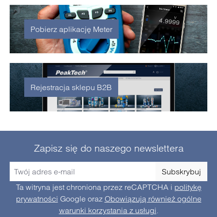
Pobierz aplikację Meter
Rejestracja sklepu B2B
Zapisz się do naszego newslettera
Subskrybuj
Ta witryna jest chroniona przez reCAPTCHA i
politykę
prywatności
Google oraz
Obowiązują również ogólne
warunki korzystania z usługi
.