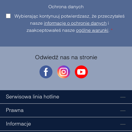
Ochrona danych
Wybierając kontynuuj potwierdzasz, że przeczytałeś
nasze
informacje o ochronie danych
i
zaakceptowałeś nasze
ogólne warunki
.
*
Odwiedź nas na stronie
Serwisowa linia hotline
Prawna
Informacje