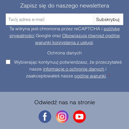
Zapisz się do naszego newslettera
Subskrybuj
Ta witryna jest chroniona przez reCAPTCHA i
politykę
prywatności
Google oraz
Obowiązują również ogólne
warunki korzystania z usługi
.
Ochrona danych
Wybierając kontynuuj potwierdzasz, że przeczytałeś
nasze
informacje o ochronie danych
i
zaakceptowałeś nasze
ogólne warunki
.
*
Odwiedź nas na stronie