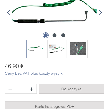
Cena regularna:
46,90 €
Ceny bez VAT plus koszty wysyłki
Ilość produktu: Wprowadź żądaną ilość lub 
Do koszyka
Karta katalogowa PDF