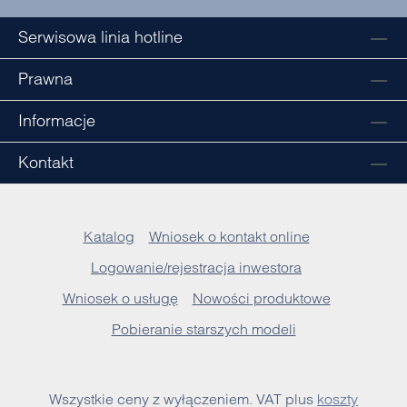
Serwisowa linia hotline
Prawna
Informacje
Kontakt
Katalog
Wniosek o kontakt online
Logowanie/rejestracja inwestora
Wniosek o usługę
Nowości produktowe
Pobieranie starszych modeli
Wszystkie ceny z wyłączeniem. VAT plus
koszty