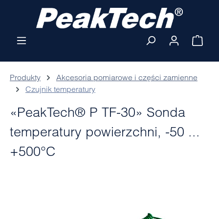
Przejdź do głównej zawartości
Kosz
Produkty
Akcesoria pomiarowe i części zamienne
Czujnik temperatury
«PeakTech® P TF-30» Sonda
temperatury powierzchni, -50 ...
+500°C
Pomiń galerię zdjęć