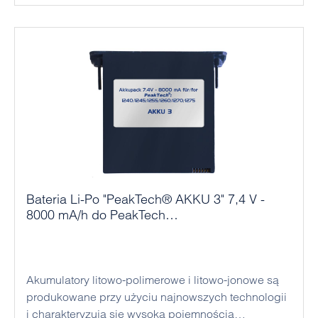
Bateria Li-Po "PeakTech® AKKU 3" 7,4 V -
8000 mA/h do PeakTech
1240/1245/1255/1260/1270/1275
Akumulatory litowo-polimerowe i litowo-jonowe są
produkowane przy użyciu najnowszych technologii
i charakteryzują się wysoką pojemnością