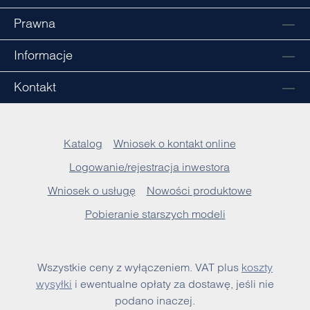
Prawna
Informacje
Kontakt
Katalog
Wniosek o kontakt online
Logowanie/rejestracja inwestora
Wniosek o usługę
Nowości produktowe
Pobieranie starszych modeli
Wszystkie ceny z wyłączeniem. VAT plus
koszty
wysyłki
i ewentualne opłaty za dostawę, jeśli nie
podano inaczej.