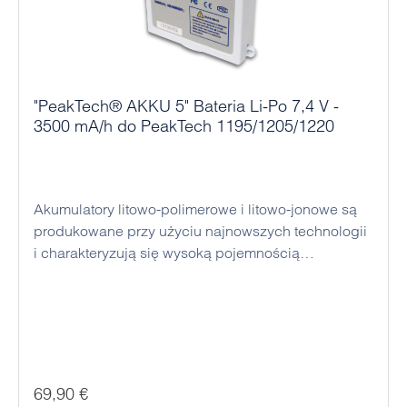
"PeakTech® AKKU 5" Bateria Li-Po 7,4 V -
3500 mA/h do PeakTech 1195/1205/1220
Akumulatory litowo-polimerowe i litowo-jonowe są
produkowane przy użyciu najnowszych technologii
i charakteryzują się wysoką pojemnością
ładowania, bardzo niskim samorozładowaniem,
bardzo niskim efektem pamięci i dużą liczbą cykli
ładowania. Ładowanie odbywa się bezpośrednio w
urządzeniu, dzięki czemu nie jest wymagana
zewnętrzna stacja ładująca.
Cena regularna:
69,90 €