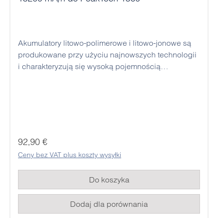
Akumulatory litowo-polimerowe i litowo-jonowe są
produkowane przy użyciu najnowszych technologii
i charakteryzują się wysoką pojemnością
ładowania, bardzo niskim samorozładowaniem,
bardzo niskim efektem pamięci i dużą liczbą cykli
ładowania. Ładowanie odbywa się bezpośrednio w
urządzeniu, więc nie jest wymagana zewnętrzna
stacja ładująca.
Cena regularna:
92,90 €
Ceny bez VAT plus koszty wysyłki
Do koszyka
Dodaj dla porównania